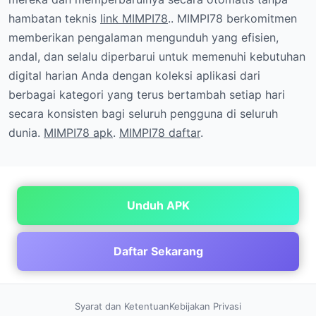
hambatan teknis
link MIMPI78
.. MIMPI78 berkomitmen
memberikan pengalaman mengunduh yang efisien,
andal, dan selalu diperbarui untuk memenuhi kebutuhan
digital harian Anda dengan koleksi aplikasi dari
berbagai kategori yang terus bertambah setiap hari
secara konsisten bagi seluruh pengguna di seluruh
dunia.
MIMPI78 apk
.
MIMPI78 daftar
.
Unduh APK
Daftar Sekarang
Syarat dan Ketentuan
Kebijakan Privasi