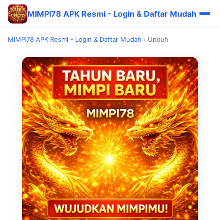
MIMPI78 APK Resmi - Login & Daftar Mudah
MIMPI78 APK Resmi - Login & Daftar Mudah
›
Unduh